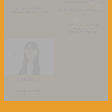
REXWORLD ARTHA
（インドネシ
心の若さとは
ア）
ECC国際外語専門学校
KO KO TUN NAY NAING
（ミャン
日本語学科 日本語総合コース 2年
マー）
学問を超えて、共に生きる
ECCコンピュータ専門学校
システムエンジニアコース
国際エンジニア専攻 1年
張 晏寧
（台湾）
いのち輝く、私の万博
ECC国際外語専門学校
グローバルビジネスコース 2年