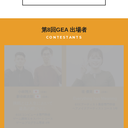
第8回GEA 出場者
CONTESTANTS
小林翔大
堤 優菜
（日本）
（日本）
新谷銀次朗
（日本）
Everything has Meaning
挑戦とは人生において
ECCアーティスト美容専門学校
最高の暇つぶし
ヘアメイクアーティストコース 1年
ECCコンピュータ専門学校
ゲーム開発エキスパートコース
ゲームプログラム専攻 4年