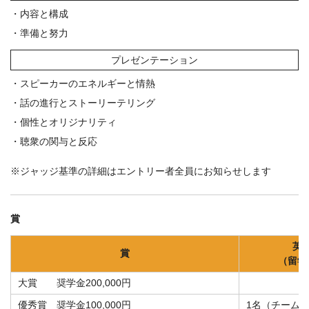
・内容と構成
・準備と努力
プレゼンテーション
・スピーカーのエネルギーと情熱
・話の進行とストーリーテリング
・個性とオリジナリティ
・聴衆の関与と反応
※ジャッジ基準の詳細はエントリー者全員にお知らせします
賞
英
賞
（留学
大賞 奨学金200,000円
優秀賞 奨学金100,000円
1名（チーム