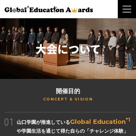
toggl
navig
大会について
開催目的
CONCEPT & VISION
*1
Global Education
山口学園が推進している
や学園生活を通じて得た自らの「チャレンジ体験」