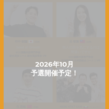
竹中 郁陽
呂 登雅
（日本）
（台湾）
Seed of Growth
他人の目を気にするのは
間違いですか
ECC国際外語専門学校
総合英語コース 総合英語専攻 1年
ECC国際外語専門学校
日本語学科 日本語総合コース 1.5年
伍 思铭
HEIN HTET SAN
（中国）
（ミャンマー）